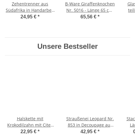
Zehentrenner aus
B-Ware Giraffenknochen
Gla
Südafrika in Handarbeit
Nr. 5016 - Länge 65 cm,
tei
gefertigt
Gewicht 2,1 kg
mit
24,95 €
*
65,56 €
*
Unsere Bestseller
Halskette mit
Straußenei Leopard Nr.
Sta
Krokodilzahn mit Cites
853 in Decoupage aus
Lä
Nr. 507
Südafrika
22,95 €
*
42,95 €
*