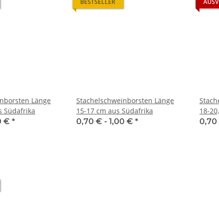
BESTSELLER
AUSV
inborsten Länge
Stachelschweinborsten Länge
Stach
s Südafrika
15-17 cm aus Südafrika
18-20
0 €
*
0,70 € -
1,00 €
*
0,70