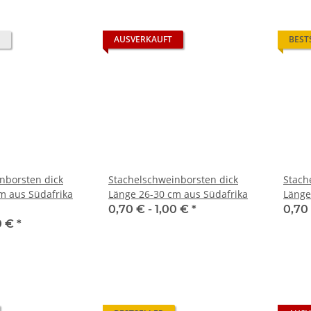
AUSVERKAUFT
BEST
nborsten dick
Stachelschweinborsten dick
Stach
m aus Südafrika
Länge 26-30 cm aus Südafrika
Länge
0,70 € -
1,00 €
*
0,70
0 €
*