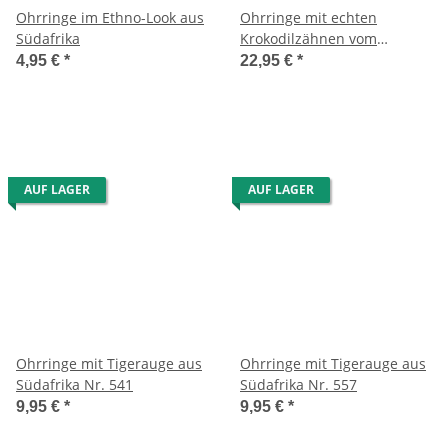
Ohrringe im Ethno-Look aus
Ohrringe mit echten
Südafrika
Krokodilzähnen vom
Nilkrokodil Nr. 543
4,95 €
*
22,95 €
*
AUF LAGER
AUF LAGER
Ohrringe mit Tigerauge aus
Ohrringe mit Tigerauge aus
Südafrika Nr. 541
Südafrika Nr. 557
9,95 €
*
9,95 €
*