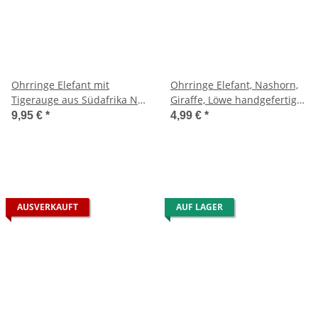
Ohrringe Elefant mit
Ohrringe Elefant, Nashorn,
Tigerauge aus Südafrika Nr.
Giraffe, Löwe handgefertigt
563
aus Sambia Nr. 548
9,95 €
*
4,99 €
*
AUSVERKAUFT
AUF LAGER