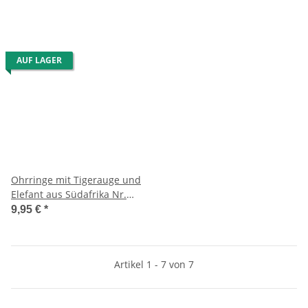
AUF LAGER
Ohrringe mit Tigerauge und
Elefant aus Südafrika Nr.
542
9,95 €
*
Artikel 1 - 7 von 7