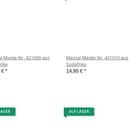
i Maske Nr. 421009 aus
Massai Maske Nr. 421010 aus
rika
Südafrika
5 €
*
14,95 €
*
LAGER
AUF LAGER