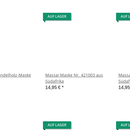
AUF LAGER
AUF 
andelholz-Maske
Massai Maske Nr. 421003 aus
Massa
Südafrika
Südaf
14,95 €
*
14,9
AUF LAGER
AUF 