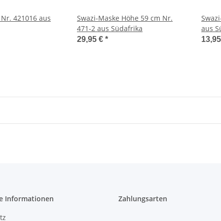
Nr. 421016 aus
Swazi-Maske Höhe 59 cm Nr.
Swazi
471-2 aus Südafrika
aus S
29,95 €
*
13,9
e Informationen
Zahlungsarten
tz