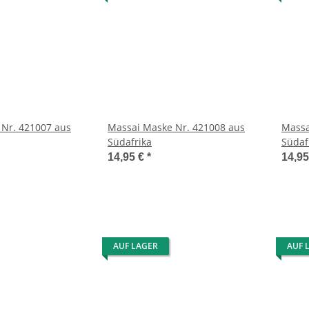
Nr. 421007 aus
Massai Maske Nr. 421008 aus
Massa
Südafrika
Südaf
14,95 €
*
14,9
AUF LAGER
AUF 