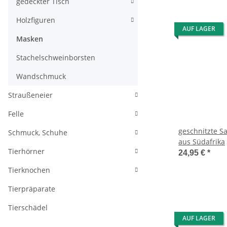
gedeckter Tisch
Holzfiguren
AUF LAGER
Masken
Stachelschweinborsten
Wandschmuck
Straußeneier
Felle
geschnitzte S
Schmuck, Schuhe
aus Südafrika
Tierhörner
24,95 €
*
Tierknochen
Tierpräparate
Tierschädel
AUF LAGER