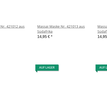
Nr. 421012 aus
Massai Maske Nr. 421013 aus
Massa
Südafrika
Südaf
14,95 €
*
14,9
AUF LAGER
AUF 