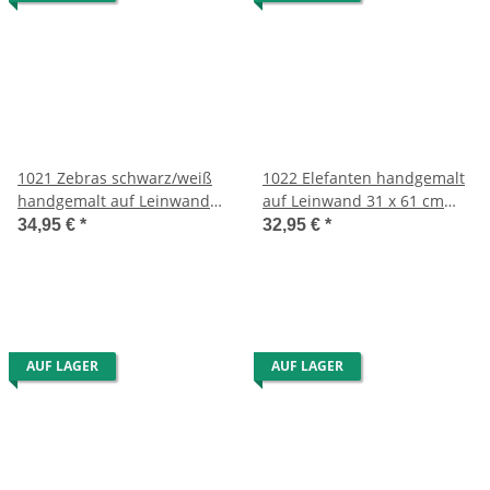
1021 Zebras schwarz/weiß
1022 Elefanten handgemalt
handgemalt auf Leinwand
auf Leinwand 31 x 61 cm
33 x 72 cm aus Südafrika
aus Südafrika
34,95 €
*
32,95 €
*
AUF LAGER
AUF LAGER