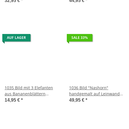
aus Südafrika
92 x 72 cm aus Südafrika
32,95 €
*
44,95 €
*
AUF LAGER
SALE 33%
1035 Bild mit 3 Elefanten
1036 Bild "Nashorn"
aus Bananenblättern
handgemalt auf Leinwand
handgefertigt 20 x 40 cm
100 x 74 cm aus Südafrika
14,95 €
*
49,95 €
*
aus Südafrika