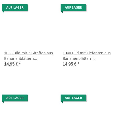
AUF LAGER
AUF LAGER
1038 Bild mit 3 Giraffen aus
1040 Bild mit Elefanten aus
Bananenblättern
Bananenblättern
handgefertigt 20 x 40 cm
handgefertigt 40 x 20 cm
14,95 €
*
14,95 €
*
aus Südafrika
aus Südafrika
AUF LAGER
AUF LAGER