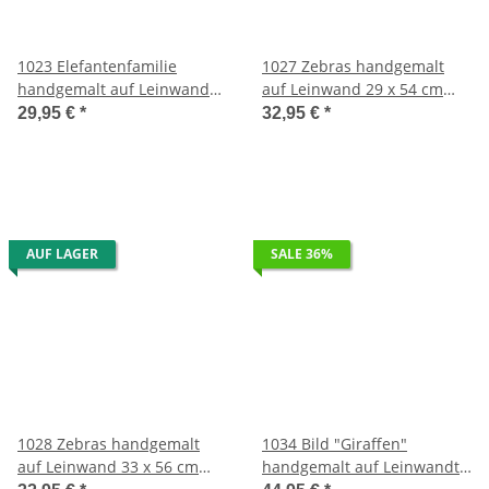
1023 Elefantenfamilie
1027 Zebras handgemalt
handgemalt auf Leinwand
auf Leinwand 29 x 54 cm
31 x 60 cm aus Südafrika
aus Südafrika
29,95 €
*
32,95 €
*
AUF LAGER
SALE 36%
1028 Zebras handgemalt
1034 Bild "Giraffen"
auf Leinwand 33 x 56 cm
handgemalt auf Leinwandt