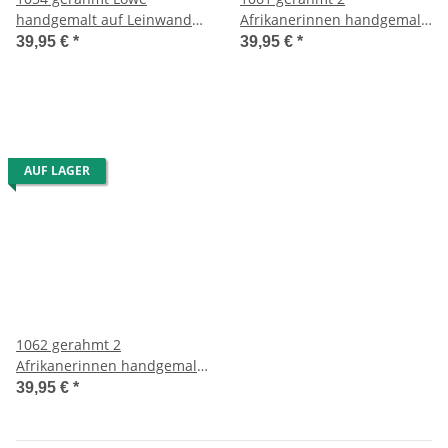
handgemalt auf Leinwand
Afrikanerinnen handgemalt
32,5 x 50 cm
auf Leinwand 34 x 50 cm
39,95 €
*
39,95 €
*
AUF LAGER
1062 gerahmt 2
Afrikanerinnen handgemalt
auf Leinwand 34 x 50 cm
39,95 €
*