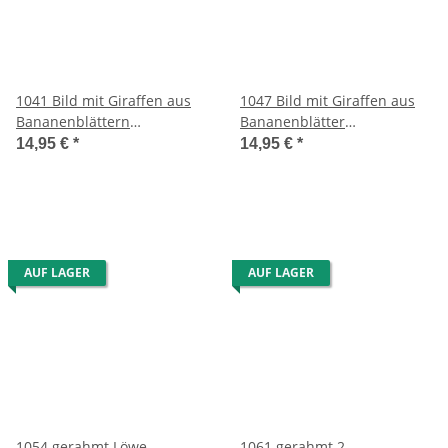
1041 Bild mit Giraffen aus
1047 Bild mit Giraffen aus
Bananenblättern
Bananenblätter
handgefertigt 40 x 20 cm
handgefertigt 40 x 20 cm
14,95 €
*
14,95 €
*
aus Südafrika
aus Südafrika
AUF LAGER
AUF LAGER
1054 gerahmt Löwe
1061 gerahmt 2