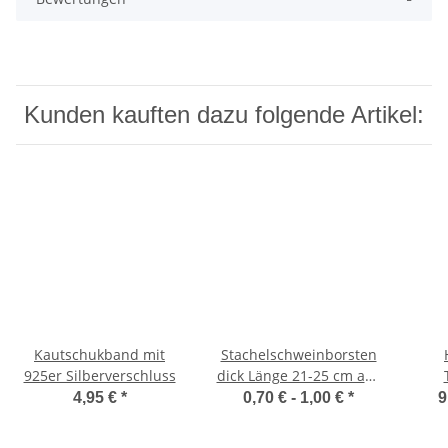
Kunden kauften dazu folgende Artikel:
Kautschukband mit
Stachelschweinborsten
925er Silberverschluss
dick Länge 21-25 cm aus
Südafrika
4,95 €
*
0,70 € -
1,00 €
*
9