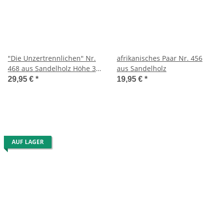
"Die Unzertrennlichen" Nr.
afrikanisches Paar Nr. 456
468 aus Sandelholz Höhe 34
aus Sandelholz
cm
29,95 €
*
19,95 €
*
AUF LAGER