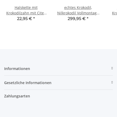
Halskette mit
echtes Krokodil,
Krokodilzahn mit Cites
Nilkrokodil Vollmontage
Kr
Nr. 507
Nr. 1
N
22,95 €
*
299,95 €
*
Informationen
Gesetzliche Informationen
Zahlungsarten