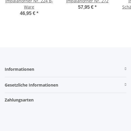
Impalahörner Nr. 224 B-
Impalahörner Nr. 272
I
Ware
Schä
57,95 €
*
46,95 €
*
Informationen
Gesetzliche Informationen
Zahlungsarten